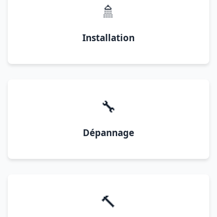
🚿
Installation
🔧
Dépannage
🔨