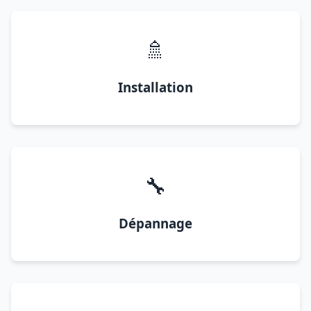
🚿
Installation
🔧
Dépannage