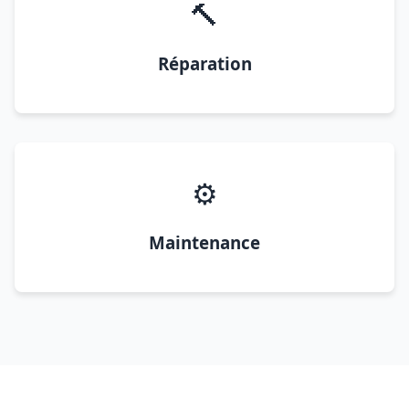
🔨
Réparation
⚙️
Maintenance