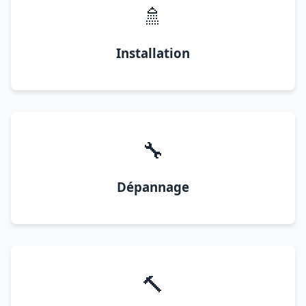
🚿
Installation
🔧
Dépannage
🔨