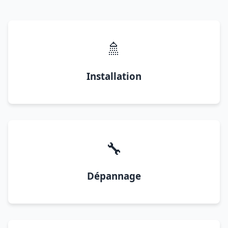
🚿
Installation
🔧
Dépannage