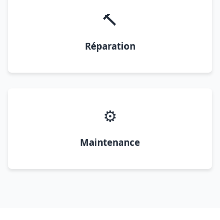
🔨
Réparation
⚙️
Maintenance