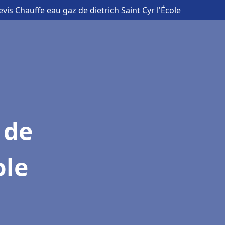
evis Chauffe eau gaz de dietrich Saint Cyr l'École
 de
ole