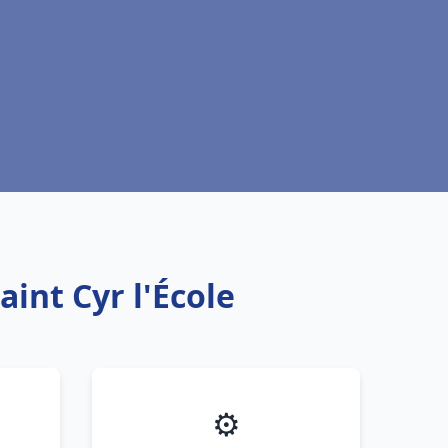
aint Cyr l'École
⚙️