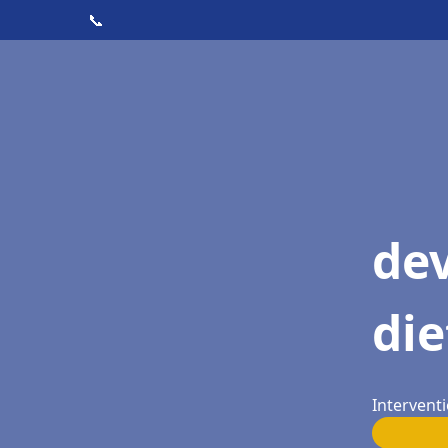
📞
dev
die
Interventi