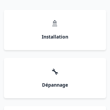
🚿
Installation
🔧
Dépannage