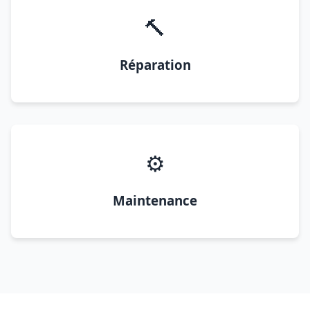
🔨
Réparation
⚙️
Maintenance