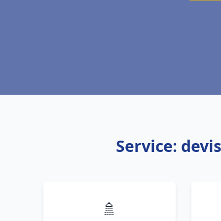
Service: devi
🚿