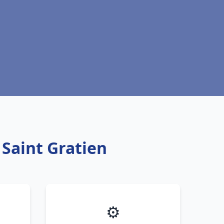
 Saint Gratien
⚙️