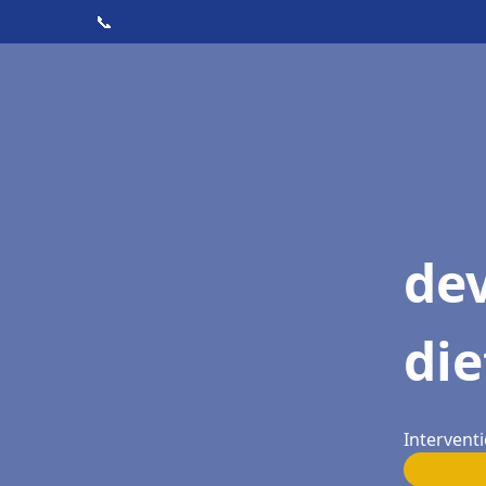
📞
dev
die
Interventi