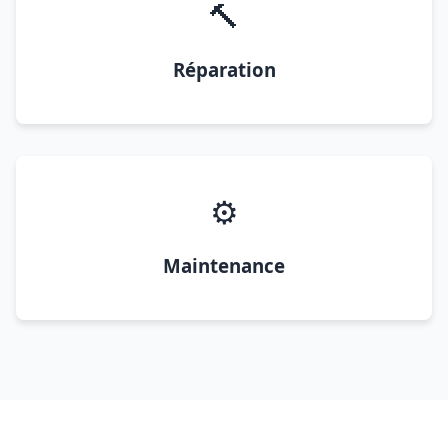
🔨
Réparation
⚙️
Maintenance