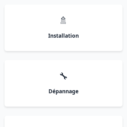
🚿
Installation
🔧
Dépannage