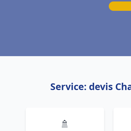
Service: devis Ch
🚿