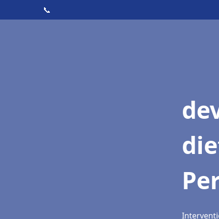
📞
dev
die
Pe
Interventi