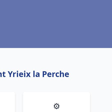
t Yrieix la Perche
⚙️