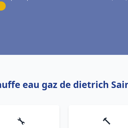
auffe eau gaz de dietrich Sain
🔧
🔨