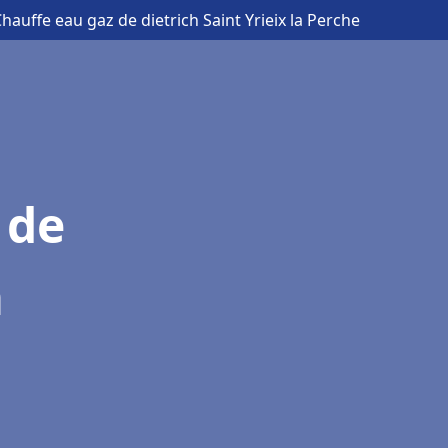
Chauffe eau gaz de dietrich Saint Yrieix la Perche
 de
a