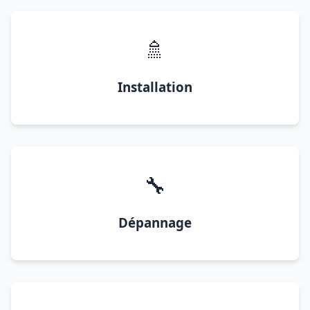
🚿
Installation
🔧
Dépannage