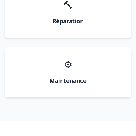
🔨
Réparation
⚙️
Maintenance