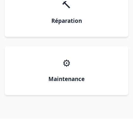
🔨
Réparation
⚙️
Maintenance