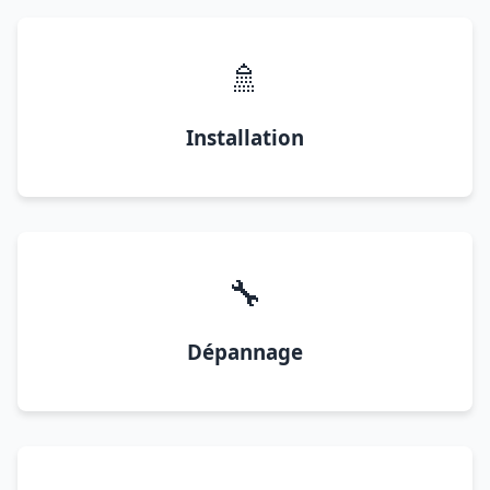
🚿
Installation
🔧
Dépannage