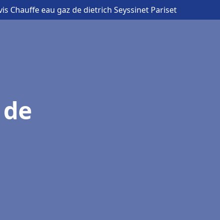
vis Chauffe eau gaz de dietrich Seyssinet Pariset
 de