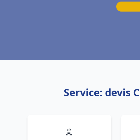
Service: devis 
🚿