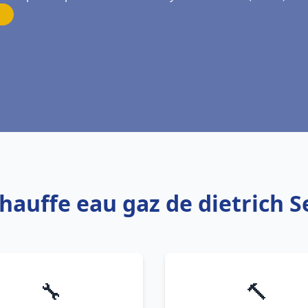
Chauffe eau gaz de dietrich S
🔧
🔨