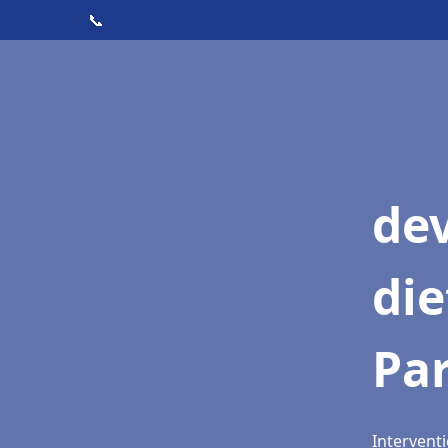
📞
dev
die
Par
Interventi