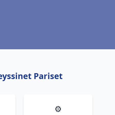
eyssinet Pariset
⚙️