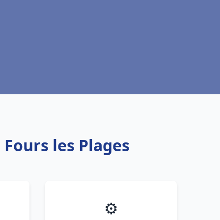
x Fours les Plages
⚙️