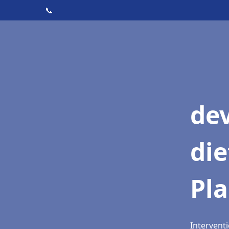
📞
dev
die
Pl
Interventi