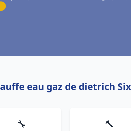
auffe eau gaz de dietrich Si
🔧
🔨