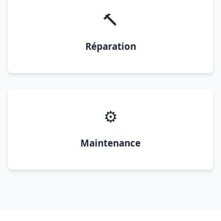
🔨
Réparation
⚙️
Maintenance