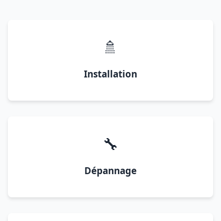
🚿
Installation
🔧
Dépannage