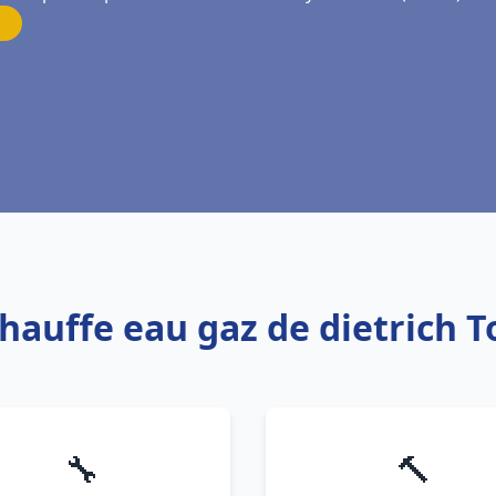
Chauffe eau gaz de dietrich
🔧
🔨