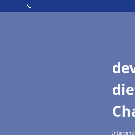
📞
dev
die
Ch
Intervent