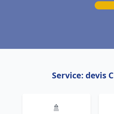
Service: devis 
🚿