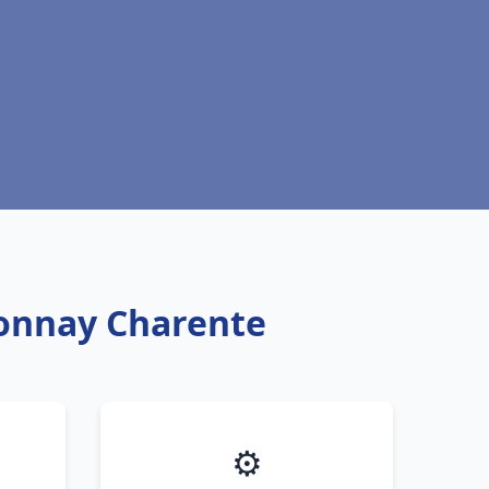
 Tonnay Charente
⚙️