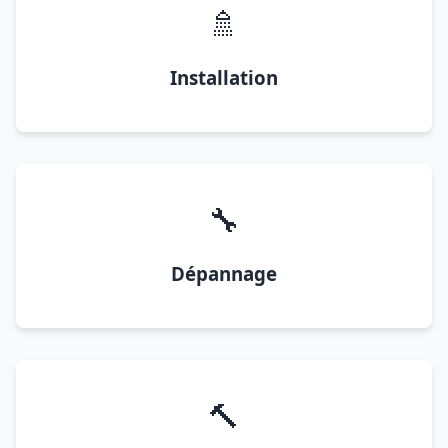
🚿
Installation
🔧
Dépannage
🔨