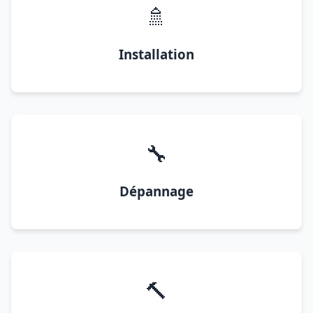
🚿
Installation
🔧
Dépannage
🔨