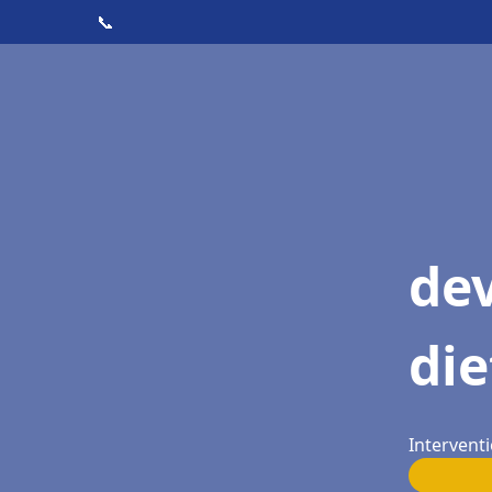
📞
dev
die
Interventi