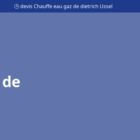
🕒 devis Chauffe eau gaz de dietrich Ussel
 de