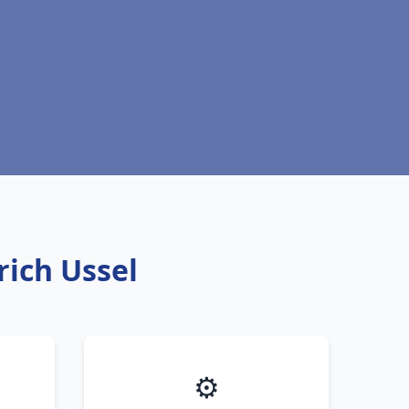
rich Ussel
⚙️