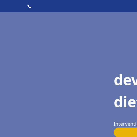
📞
dev
die
Interventi