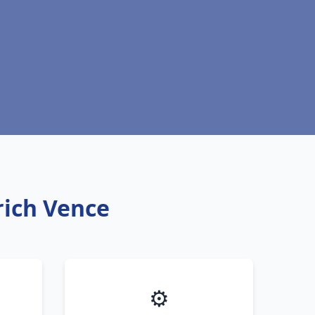
rich Vence
⚙️