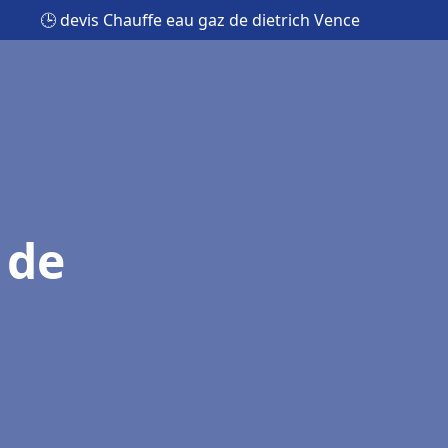
🕒 devis Chauffe eau gaz de dietrich Vence
 de