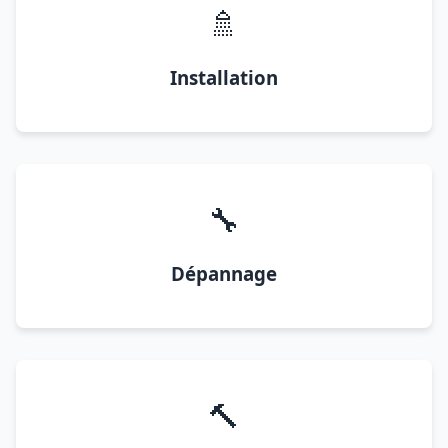
🚿
Installation
🔧
Dépannage
🔨