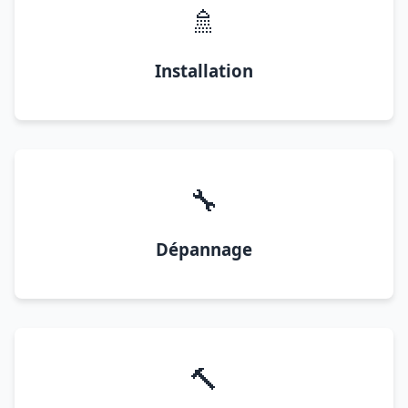
🚿
Installation
🔧
Dépannage
🔨