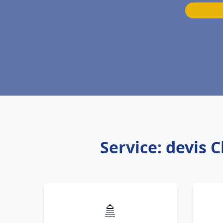
Service: devis 
🚿