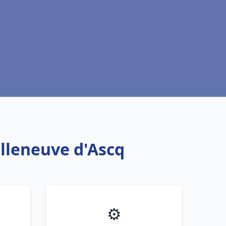
illeneuve d'Ascq
⚙️