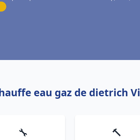
Chauffe eau gaz de dietrich V
🔧
🔨