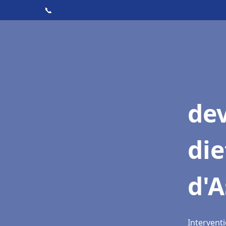
📞
dev
die
d'A
Interventi