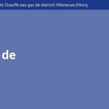
vis Chauffe eau gaz de dietrich Villeneuve d'Ascq
 de