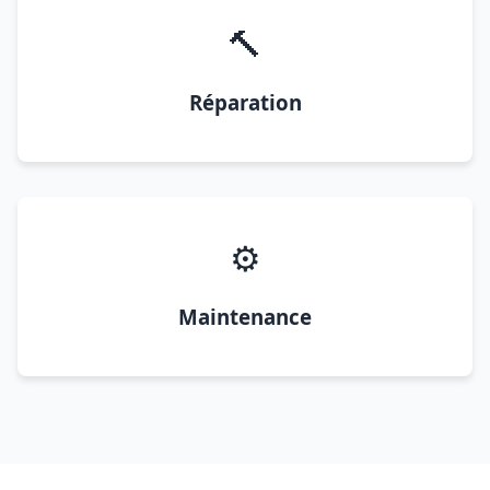
🔨
Réparation
⚙️
Maintenance