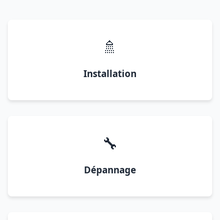
🚿
Installation
🔧
Dépannage