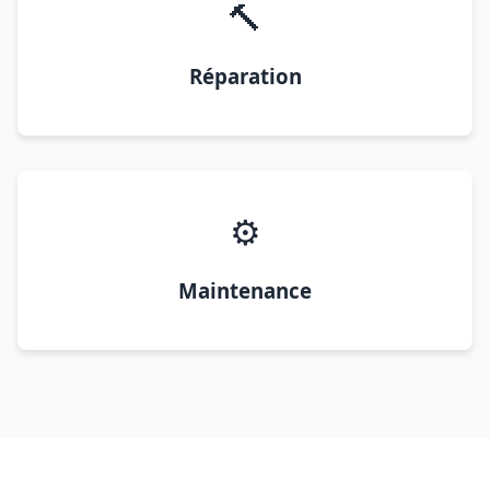
🔨
Réparation
⚙️
Maintenance