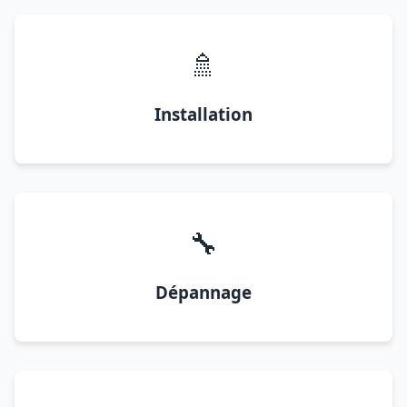
🚿
Installation
🔧
Dépannage